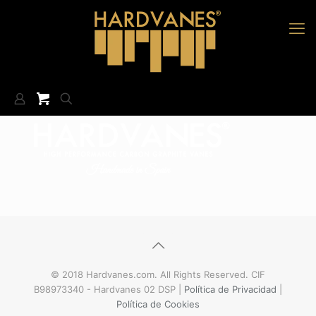
© 2018 Hardvanes.com. All Rights Reserved. CIF
B98973340 - Hardvanes 02 DSP |
Política de Privacidad
|
Política de Cookies