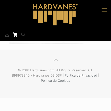
© 2018 Hardvanes.com. All Rights Reserved. CIF
B98973340 - Hardvanes 02 DSP |
Política de Privacidad
|
Política de Cookies